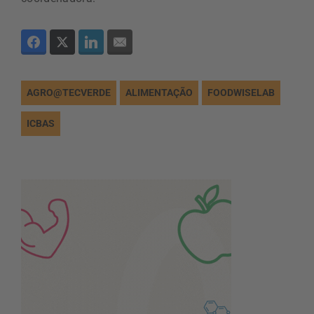
AGRO@TECVERDE
ALIMENTAÇÃO
FOODWISELAB
ICBAS