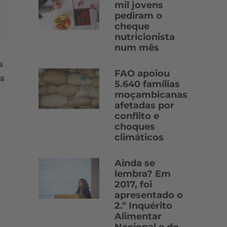
mil jovens
pediram o
cheque
nutricionista
num mês
a
FAO apoiou
da
5.640 famílias
moçambicanas
afetadas por
conflito e
choques
climáticos
Ainda se
lembra? Em
2017, foi
apresentado o
2.º Inquérito
Alimentar