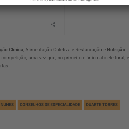
ção Clínica
, Alimentação Coletiva e Restauração e
Nutrição
competição, uma vez que, no primeiro e único ato eleitoral, 
atas.
A NUNES
CONSELHOS DE ESPECIALIDADE
DUARTE TORRES