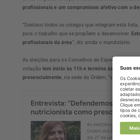
profissionais e um compromisso afetivo com o de
“Destaco todos os colegas que integram esta lista
para o trabalho que se propõem a desenvolver.
Est
profissionais da área
“, diz ainda o mandatário.
As eleições para os Conselhos de Especialidade d
votação
tem início às 11h e termina às 16h
, sendo
presencialmente
, na sede da Ordem, “sendo vedad