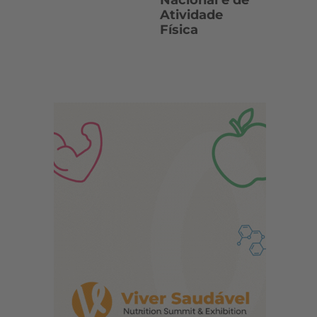
Nacional e de
Atividade
Física
s