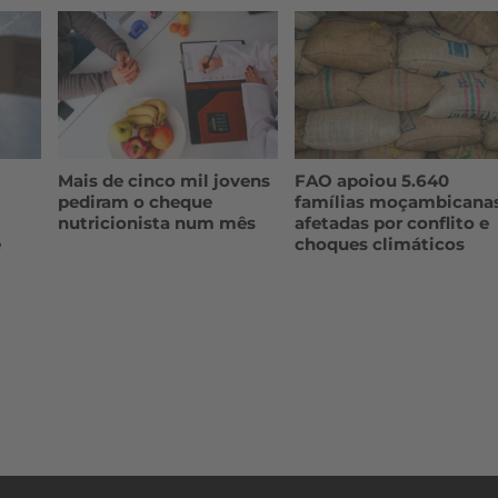
Mais de cinco mil jovens
FAO apoiou 5.640
pediram o cheque
famílias moçambicana
nutricionista num mês
afetadas por conflito e
e
choques climáticos