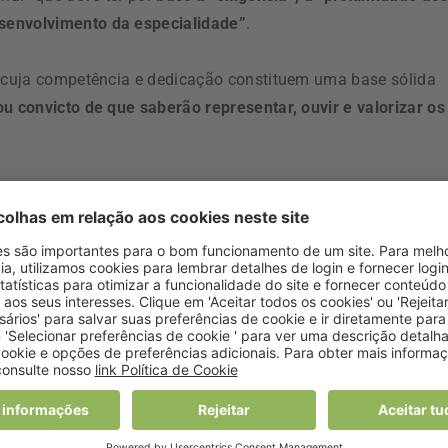
senvolvimento da especialidade”
.
, cuja competência e dedicação constituem uma base sólida
ou convicto de que saberão representar, ouvir e valorizar os
a ON estão agendadas para dia
27 de junho
. O período de
 que o exercício de voto poderá ser feito por
via postal ou
o o voto por procuração”.