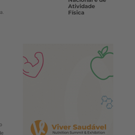
Nacional e de
Atividade
Física
a.
ao
de