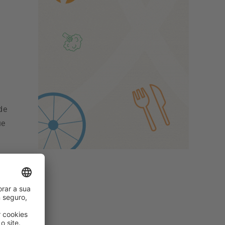
de
ue
a