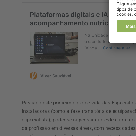
Passado este primeiro ciclo de vida das Especiali
Instaladoras (como a fase transitória de equiparaç
especialista), poder-se-ia pensar que este é um p
da profissão em diversas áreas, com necessidades