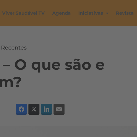
Viver Saudável TV
Agenda
Iniciativas
Revista
,
Recentes
 – O que são e
em?