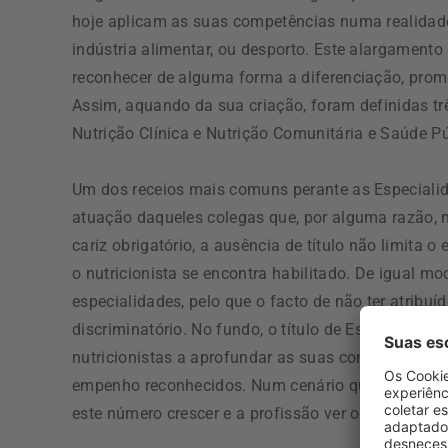
hoje aplicam as suas competências numa realidade 
indústria alimentar, ou desporto. Este alargament
reconhecer de alguma forma a diferenciação, pro
Assim, aquando da sua criação, foram definidas tr
Nutrição Clínica e Nutrição Comunitária e Saúde Pú
Um dos receios mais comuns perante as Especialidad
atuação daqueles colegas que, por alguma razão,
cariz obrigatório, a ausência de título não limita 
o nutricionista se encontra habilitado. De igual m
especialidades, pelo que o facto de não ter atribuí
discriminatório. No fundo, o título de Especialist
nutricionistas a aprofundar as suas competências
empenho reconhecidos. Num cenário que 12% dos nu
este número crescer e a profissão ver o seu reco