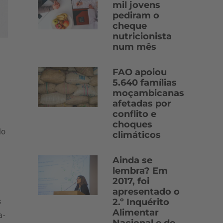
mil jovens
pediram o
cheque
nutricionista
num mês
FAO apoiou
5.640 famílias
moçambicanas
afetadas por
conflito e
choques
lo
climáticos
Ainda se
lembra? Em
2017, foi
apresentado o
2.º Inquérito
s
Alimentar
a-