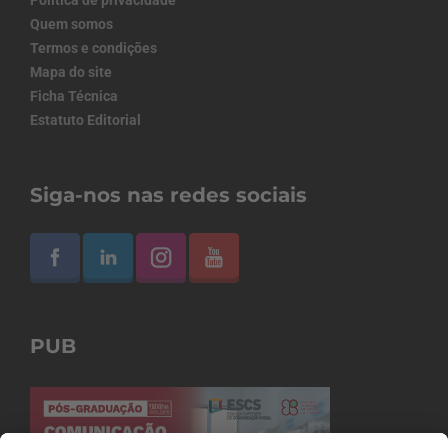
Política de privacidade
Quem somos
Termos e condições
Mapa do site
Ficha Técnica
Estatuto Editorial
Siga-nos nas redes sociais
PUB