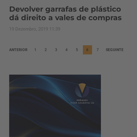
Devolver garrafas de plástico
dá direito a vales de compras
19 Dezembro, 2019 11:39
P
ANTERIOR
1
2
3
4
5
6
7
SEGUINTE
a
g
i
n
a
ç
ã
o
d