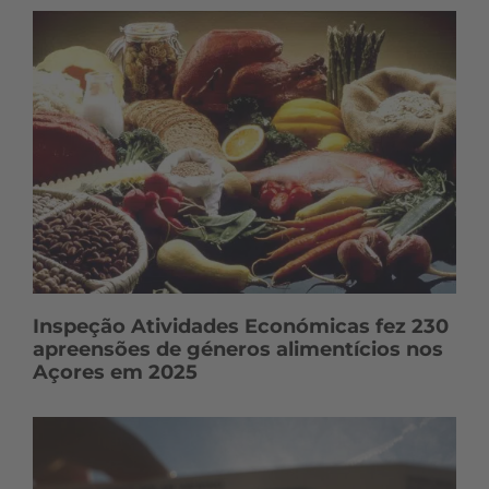
ú
d
o
s
Inspeção Atividades Económicas fez 230
apreensões de géneros alimentícios nos
Açores em 2025