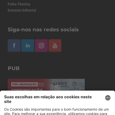
Ficha Técnica
Estatuto Editorial
Siga-nos nas redes sociais
PUB