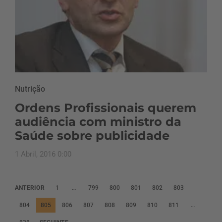
Nutrição
Ordens Profissionais querem
audiência com ministro da
Saúde sobre publicidade
1 Abril, 2016 0:00
P
ANTERIOR
1
…
799
800
801
802
803
a
804
805
806
807
808
809
810
811
…
g