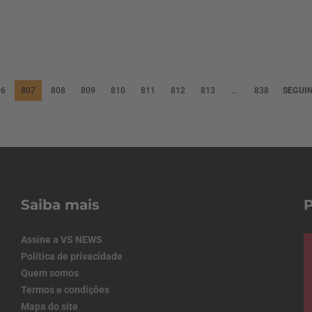
06
807
808
809
810
811
812
813
…
838
SEGUI
Saiba mais
Assine a VS NEWS
Política de privacidade
Quem somos
Termos e condições
Mapa do site