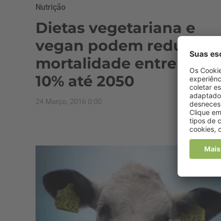
Nutrição
Dietas vegetariana e
vegan podem reduzir
mortalidade entre 6 a
10% até 2050
24 Março, 2016 0:00