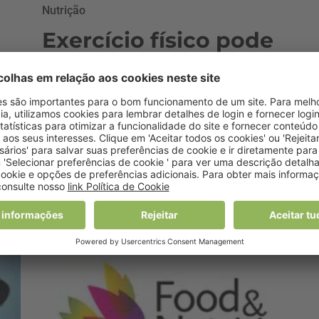
Nutrição
Exercício físico pode
aumentar bom
funcionamento cerebral
em idosos por mais 10
anos
24 Março, 2016 0:00