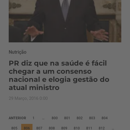
Nutrição
PR diz que na saúde é fácil
chegar a um consenso
nacional e elogia gestão do
atual ministro
29 Março, 2016 0:00
P
ANTERIOR
1
…
800
801
802
803
804
a
805
806
807
808
809
810
811
812
…