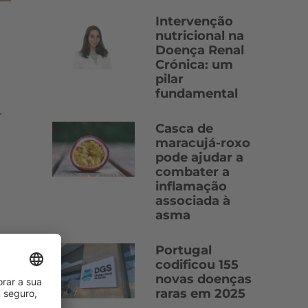
Intervenção
nutricional na
Doença Renal
Crónica: um
pilar
fundamental
r
Casca de
maracujá-roxo
pode ajudar a
combater a
inflamação
associada à
asma
m
Portugal
codificou 155
r
novas doenças
raras em 2025