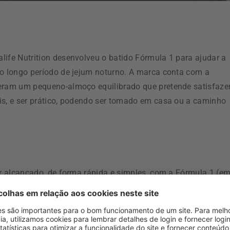
life Nutrition desenvolveu o batido Fórmula 1 para ajudar a
do longo período de jejum noturno. A marca conta com a
veram um pequeno-almoço equilibrado que pretende satisfaze
is, e ser prático, podendo ser tomado em casa ou a caminho
er alcançado, de forma rápida e simples, com a Fórmula 1 (e
os, outro fator importante para assegurar um bem-estar geral,
antânea de Extrato de Chá. O batido Fórmula 1 pode ainda se
da um, juntando fruta, por exemplo.