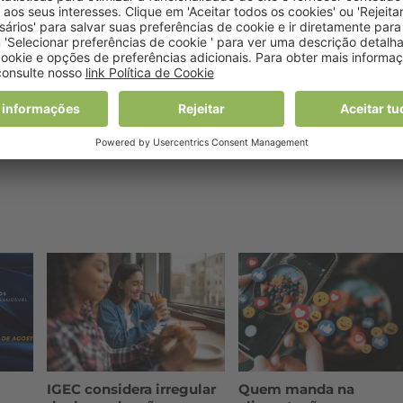
OÇO
IGEC considera irregular
Quem manda na