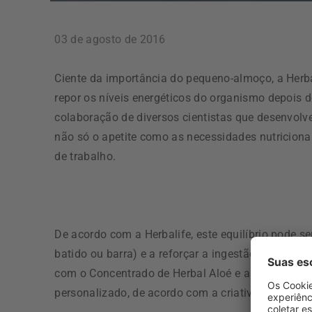
03 de agosto de 2016
Ciente da importância do pequeno-almoço, a Herba
repor os níveis energéticos do organismo depois 
colaboração de diversos cientistas que desenvol
não só o apetite como as necessidades nutriciona
de trabalho.
De acordo com a Herbalife, este equilíbrio pode s
batido ou barra) e a reforçar a ingestão de líquid
com o Concentrado de Herbal Aloé e a Bebida Inst
personalizado, de acordo com a criatividade de ca