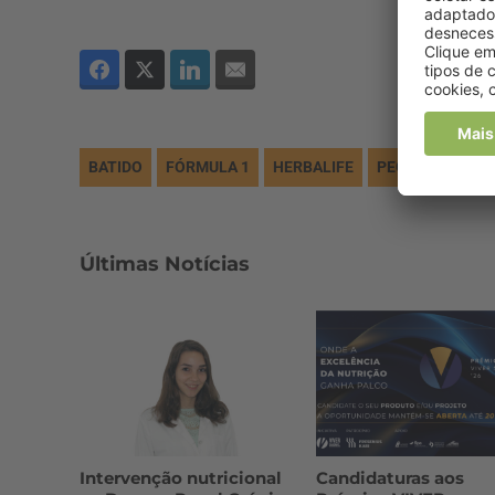
BATIDO
FÓRMULA 1
HERBALIFE
PEQUENO-ALM
Últimas Notícias
Intervenção nutricional
Candidaturas aos