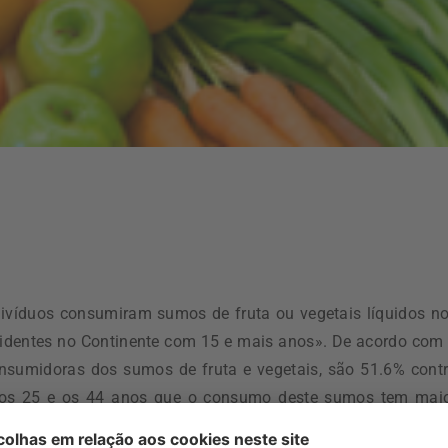
ivíduos consumiram sumos de fruta ou vegetais líquidos n
sidentes no Continente com 15 e mais anos». De acordo com
nsumidoras dos sumos de fruta e vegetais, são 51.6% cont
 os 25 e os 44 anos que o consumo deste sumos tem mai