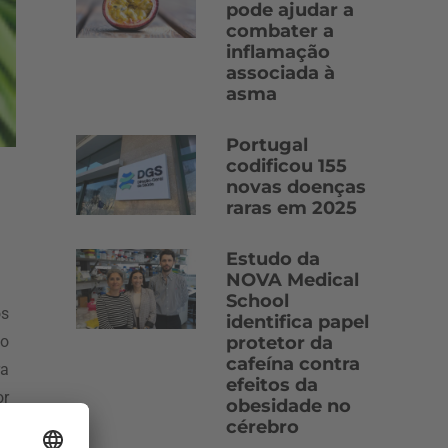
pode ajudar a
combater a
inflamação
associada à
asma
Portugal
codificou 155
novas doenças
raras em 2025
Estudo da
NOVA Medical
School
os
identifica papel
 o
protetor da
cafeína contra
ra
efeitos da
or
obesidade no
cérebro