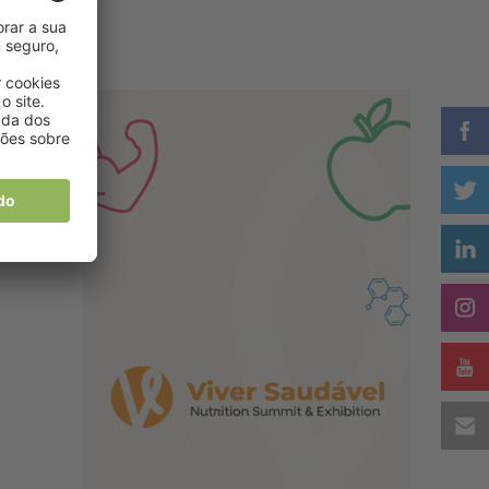
im
ou