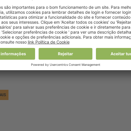
udo indica ainda que «os residentes na Grande Lisboa, ass
também registam uma taxa de consumo de sumos de fruta 
tivamente».
AIS