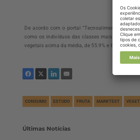
De acordo com o portal “Tecnoalimentar”, o est
como os indivíduos das classes mais elevadas 
vegetais acima da média, de 55.9% e 60.8%, respe
CONSUMO
ESTUDO
FRUTA
MARKTEST
VEGET
Últimas Notícias