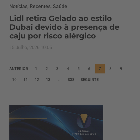
Notícias
,
Recentes
,
Saúde
Lidl retira Gelado ao estilo
Dubai devido à presença de
caju por risco alérgico
15 Julho, 2026 10:05
P
ANTERIOR
1
2
3
4
5
6
7
8
9
a
10
11
12
13
…
838
SEGUINTE
g
i
n
a
ç
ã