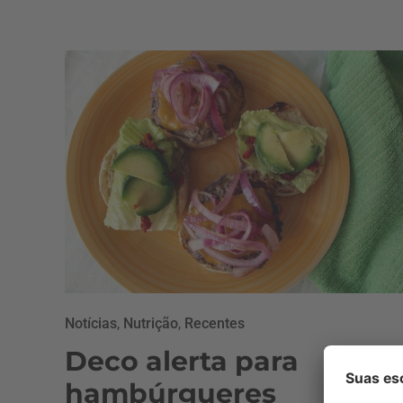
Notícias
,
Nutrição
,
Recentes
Deco alerta para
hambúrgueres