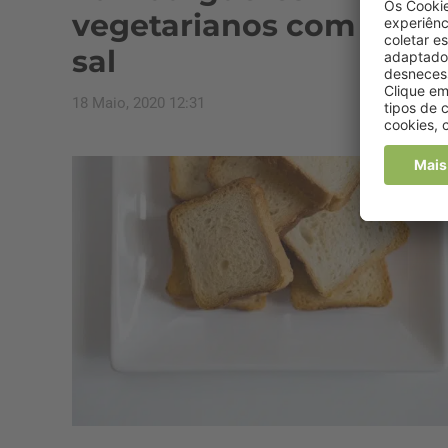
vegetarianos com muit
sal
18 Maio, 2020 12:31