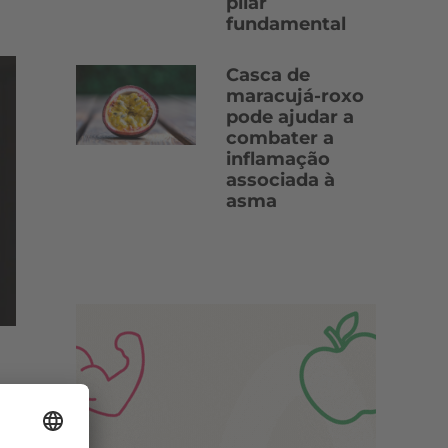
pilar
fundamental
Casca de
maracujá-roxo
pode ajudar a
combater a
inflamação
associada à
asma