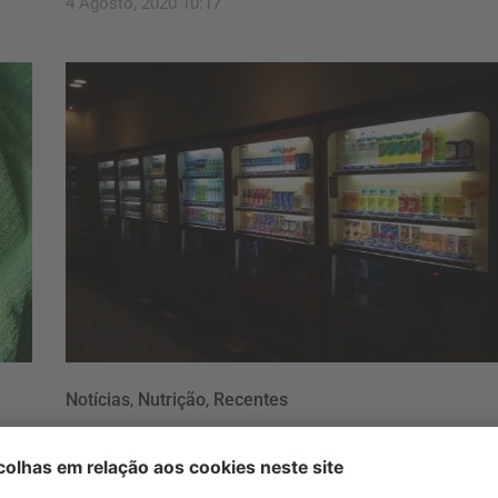
4 Agosto, 2020 10:17
Notícias
,
Nutrição
,
Recentes
Máquinas de venda
automática nas