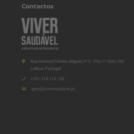
a
Contactos
ç
ã
o
d
o
s
Rua General Firmino Miguel, nº 3 - Piso 7 1600-100
c
Lisboa, Portugal
o
+351 218 110 100
n
geral@viversaudavel.pt
t
e
ú
d
o