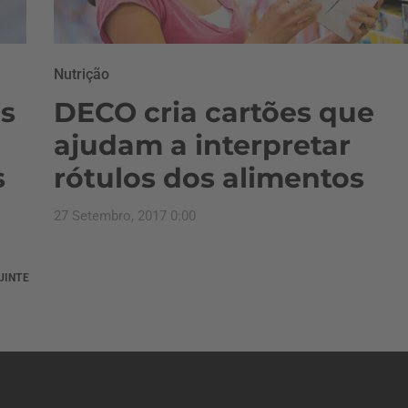
Nutrição
as
DECO cria cartões que
a
ajudam a interpretar
s
rótulos dos alimentos
27 Setembro, 2017 0:00
UINTE