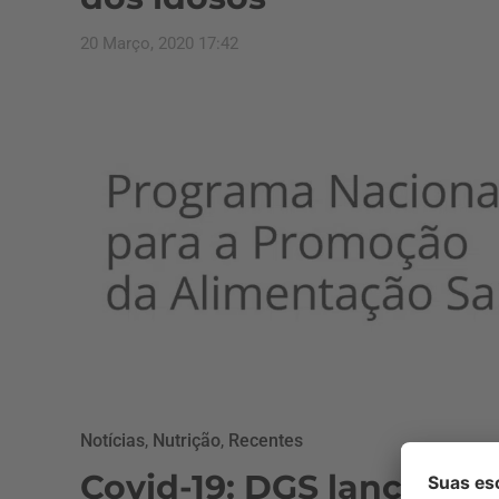
20 Março, 2020 17:42
Notícias
,
Nutrição
,
Recentes
Covid-19: DGS lança