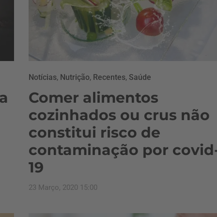
Notícias
,
Nutrição
,
Recentes
,
Saúde
a
Comer alimentos
cozinhados ou crus não
constitui risco de
contaminação por covid
19
23 Março, 2020 15:00