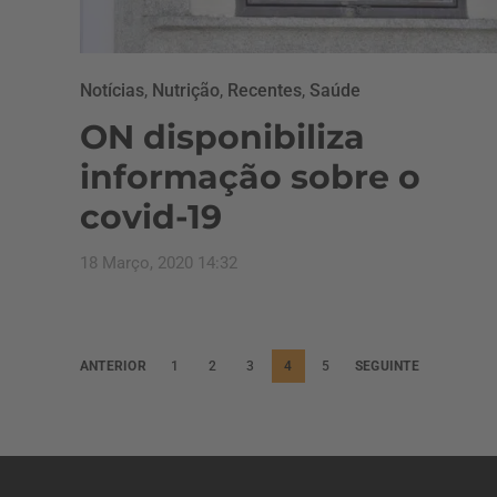
Notícias
,
Nutrição
,
Recentes
,
Saúde
ON disponibiliza
informação sobre o
covid-19
18 Março, 2020 14:32
P
ANTERIOR
1
2
3
4
5
SEGUINTE
a
g
i