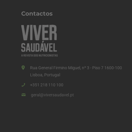
n
a
Contactos
ç
ã
o
d
o
s
Rua General Firmino Miguel, nº 3 - Piso 7 1600-100
c
Lisboa, Portugal
o
+351 218 110 100
n
geral@viversaudavel.pt
t
e
ú
d