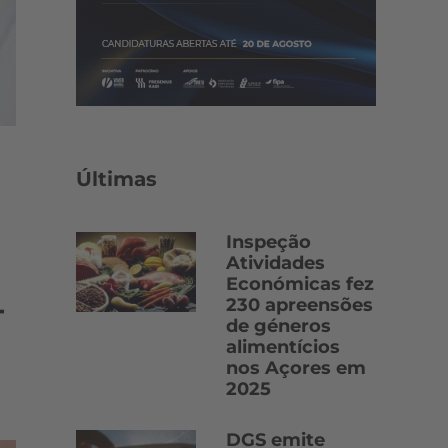
Últimas
Inspeção
Atividades
Económicas fez
-
230 apreensões
de géneros
alimentícios
nos Açores em
2025
DGS emite