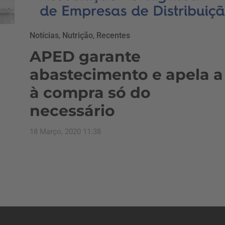
Notícias
,
Nutrição
,
Recentes
APED garante
abastecimento e apela a
à compra só do
necessário
18 Março, 2020 11:38