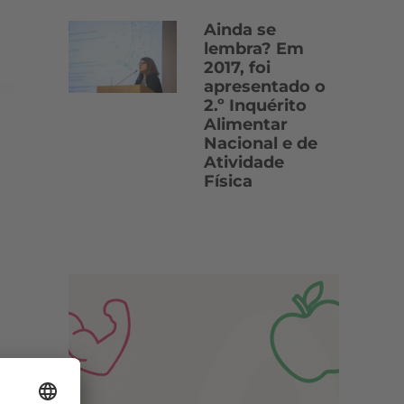
Ainda se
lembra? Em
2017, foi
apresentado o
2.º Inquérito
Alimentar
Nacional e de
Atividade
Física