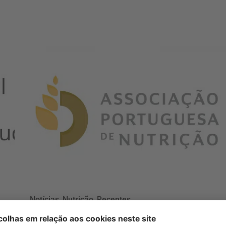
Notícias
,
Nutrição
,
Recentes
APN partilha