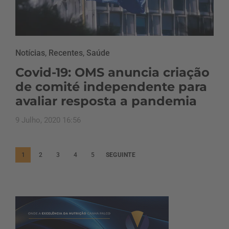
Notícias
,
Recentes
,
Saúde
Covid-19: OMS anuncia criação
de comité independente para
avaliar resposta a pandemia
9 Julho, 2020 16:56
P
1
2
3
4
5
SEGUINTE
a
g
i
n