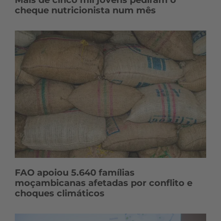
cheque nutricionista num mês
FAO apoiou 5.640 famílias
moçambicanas afetadas por conflito e
choques climáticos