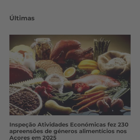
c
o
Últimas
n
t
e
ú
d
o
s
Inspeção Atividades Económicas fez 230
apreensões de géneros alimentícios nos
Açores em 2025