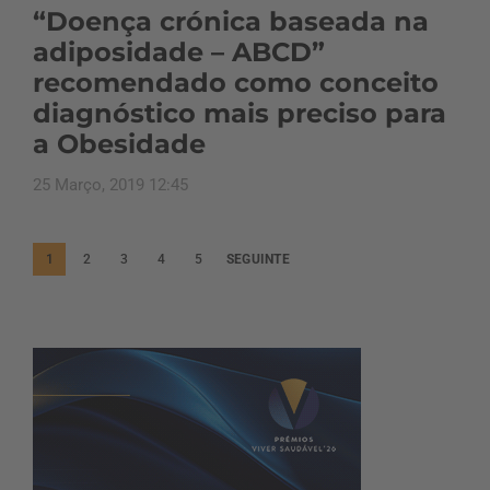
“Doença crónica baseada na
adiposidade – ABCD”
recomendado como conceito
diagnóstico mais preciso para
a Obesidade
25 Março, 2019 12:45
P
1
2
3
4
5
SEGUINTE
a
g
i
n
a
ç