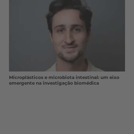
Microplásticos e microbiota intestinal: um eixo
emergente na investigação biomédica