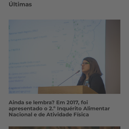
n
Últimas
t
e
ú
d
o
s
Ainda se lembra? Em 2017, foi
apresentado o 2.º Inquérito Alimentar
Nacional e de Atividade Física