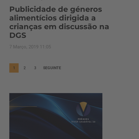
Publicidade de géneros
alimentícios dirigida a
crianças em discussão na
DGS
7 Março, 2019 11:05
P
1
2
3
SEGUINTE
a
g
i
n
a
ç
ã