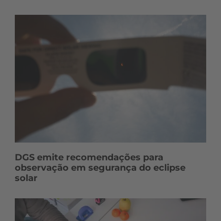
n
t
e
ú
d
o
s
DGS emite recomendações para
observação em segurança do eclipse
solar