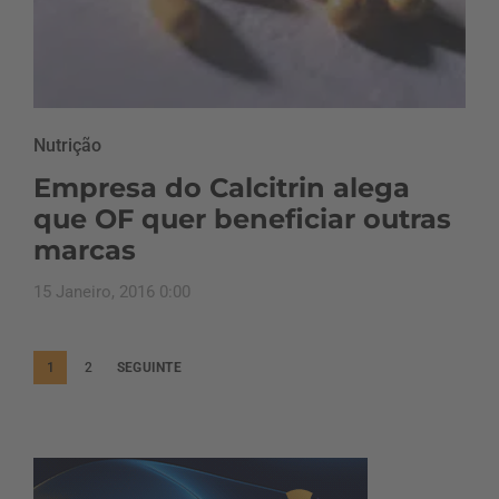
Nutrição
Empresa do Calcitrin alega
que OF quer beneficiar outras
marcas
15 Janeiro, 2016 0:00
P
1
2
SEGUINTE
a
g
i