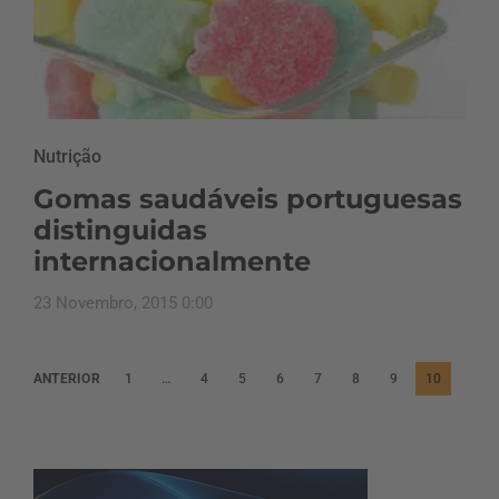
Nutrição
Gomas saudáveis portuguesas
distinguidas
internacionalmente
23 Novembro, 2015 0:00
P
ANTERIOR
1
…
4
5
6
7
8
9
10
a
g
i