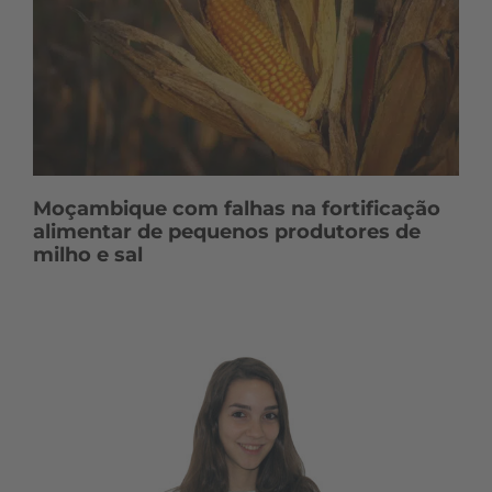
d
o
s
Moçambique com falhas na fortificação
alimentar de pequenos produtores de
milho e sal