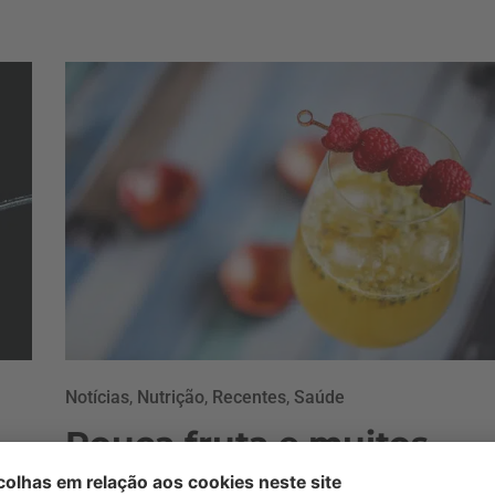
Notícias
,
Nutrição
,
Recentes
,
Saúde
Pouca fruta e muitos
%
aromas e aditivos: