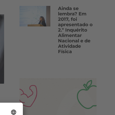
Ainda se
lembra? Em
2017, foi
apresentado o
2.º Inquérito
Alimentar
Nacional e de
Atividade
Física