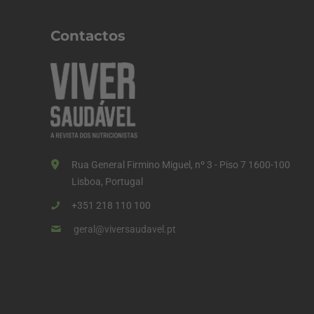
n
a
Contactos
ç
ã
o
d
o
s
Rua General Firmino Miguel, nº 3 - Piso 7 1600-100
c
Lisboa, Portugal
o
+351 218 110 100
n
geral@viversaudavel.pt
t
e
ú
d