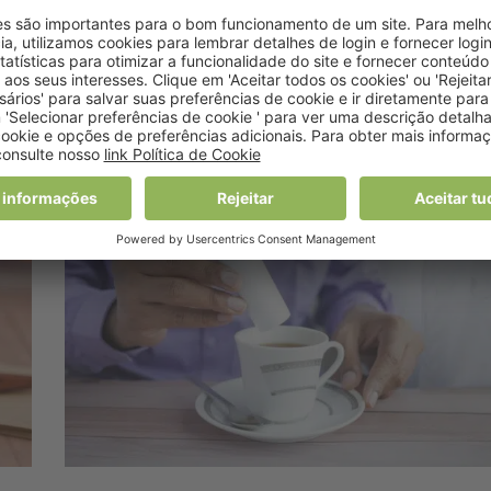
Refrigerantes “não têm
relevância nutritiva”
20 Março, 2024 11:26