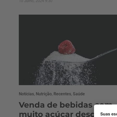
10 Julho, 2024 9:30
Notícias
,
Nutrição
,
Recentes
,
Saúde
Venda de bebidas com
muito açúcar desce 36