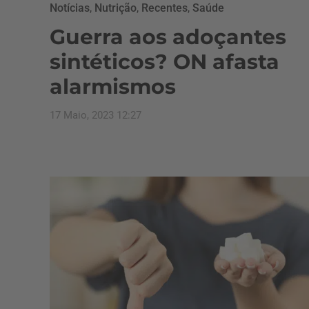
Notícias
,
Nutrição
,
Recentes
,
Saúde
Guerra aos adoçantes
sintéticos? ON afasta
alarmismos
17 Maio, 2023 12:27