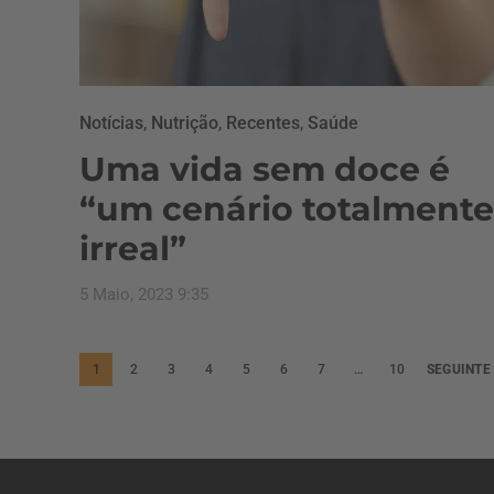
Notícias
,
Nutrição
,
Recentes
,
Saúde
Uma vida sem doce é
“um cenário totalmente
irreal”
5 Maio, 2023 9:35
P
1
2
3
4
5
6
7
…
10
SEGUINTE
a
g
i