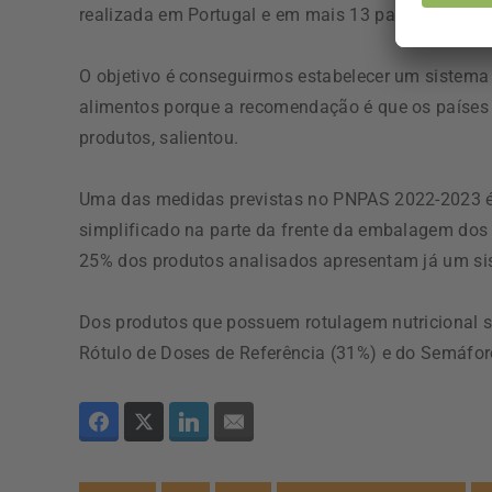
realizada em Portugal e em mais 13 países da Uniã
O objetivo é conseguirmos estabelecer um sistema
alimentos porque a recomendação é que os países 
produtos, salientou.
Uma das medidas previstas no PNPAS 2022-2023 é 
simplificado na parte da frente da embalagem dos 
25% dos produtos analisados apresentam já um si
Dos produtos que possuem rotulagem nutricional sim
Rótulo de Doses de Referência (31%) e do Semáfor