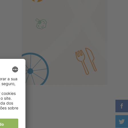
 o
o
oi