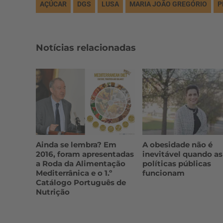
AÇÚCAR
DGS
LUSA
MARIA JOÃO GREGÓRIO
P
Notícias relacionadas
Ainda se lembra? Em
A obesidade não é
2016, foram apresentadas
inevitável quando as
a Roda da Alimentação
políticas públicas
Mediterrânica e o 1.º
funcionam
Catálogo Português de
Nutrição