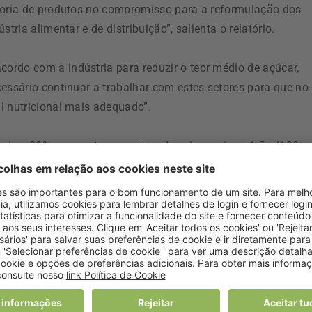
egoria de produtos no compromisso para a reformulação dos
tria alimentar e de distribuição”, salienta o relatório.
rdo com a indústria para reduzir o teor médio de açúcar,
essário continuar a trabalhar com estes setores para que no
l nutricional mais adequado”.
ados, 88% apresentava um teor de sal superior a 1,5 g/100 g,
a média do teor de sal para esta categoria consideravelmente
ocumento.
esas lácteas ou similares. No caso dos iogurtes com adiçã
 13,35 gramas por 100 g, valor superior ao definido para esta
nálise faz parte de um sistema de monitorização europeu e f