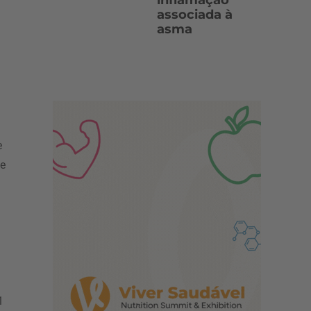
inflamação
associada à
asma
e
 e
1