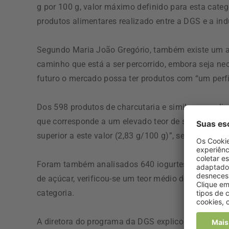
g por 100 g, valor máximo definido para esta cat
produtos alimentares realizado entre a DGS e a indús
Segundo Maria João Gregório, também existe um aco
caminho que está a ser percorrido, embora seja nec
futuro o mercado possa ter produtos com “um perfi
Dos 598 produtos de charcutaria e similares analis
que corresponde a um elevado teor de sal, “sendo 
superior a este valor (2,83 g/100 g)”, segundo o d
Foram também analisados 640 iogurtes e 90 sobrem
de açúcar, verificou-se um teor médio de açúcar de
categoria.
A diretora do programa da DGS explicou que esta a