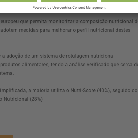
o Europeia.
 europeu que permita monitorizar a composição nutricional 
adotem medidas para melhorar o perfil nutricional destes
a adoção de um sistema de rotulagem nutricional
produtos alimentares, tendo a análise verificado que cerca d
stema.
plificada, a maioria utiliza o Nutri-Score (40%), seguido do
o Nutricional (28%)