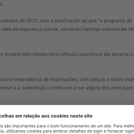
s.
ovembro de 2023, com a justificação de que “o programa de
rede de segurança crucial, apoiando famílias vulneráveis e
o receber pelo menos uma refeição quente por dia durante o
a forte dependência de importações, com preços a níveis mui
ntar e a subnutrição continuam a ser alguns dos principais
é aos cinco anos, acrescenta o PAM.
de 2005, a anemia manteve-se como “um grave problema de