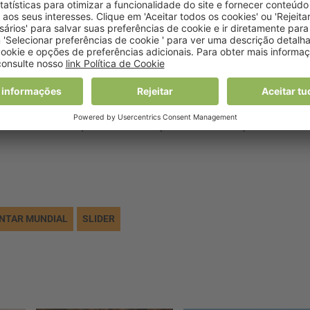
enos de cinco anos.
s de género no acesso à alimentação ainda são uma realidad
ar as famílias lideradas por mulheres (39%), mais do que as
 a alimentos do que os homens (25% contra 18%).
NTAR MUNDIAL
SLIDER