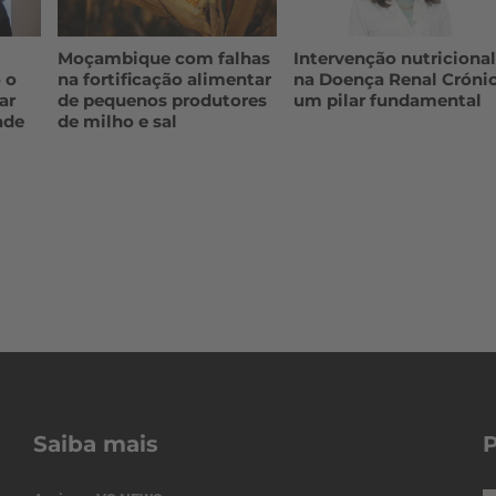
Moçambique com falhas
Intervenção nutriciona
 o
na fortificação alimentar
na Doença Renal Crónic
ar
de pequenos produtores
um pilar fundamental
ade
de milho e sal
Saiba mais