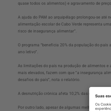
quase todos os alimentos) e agravamento de preço
A ajuda do PAM ao arquipélago prolongou-se até n
alimentação escolar de Cabo Verde representa uma 
risco de insegurança alimentar”.
O programa “beneficia 20% da população do país a
ano letivo”.
As limitações do país na produção de alimentos e 
mais elevados, fazem com que “a insegurança alime
desafios do país”, nota o relatório.
A desnutrição crónica afeta 10,2% das crianças at
Por outro lado, apesar de algumas melhorias des