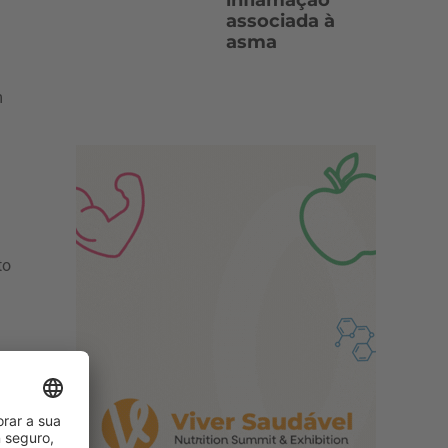
inflamação
associada à
asma
m
to