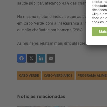
saúde pública”, afetando 43% das crianças com m
No mesmo relatório indica-se que as desigualdade
em Cabo Verde, com a insegurança alimentar a afet
que são chefiadas por homens (29%).
As mulheres relatam mais dificuldades em acesso
CABO VERDE
CABO-VERDIANOS
PROGRAMA ALIME
Notícias relacionadas