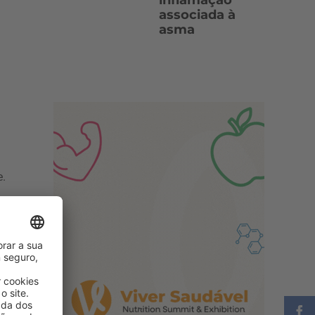
inflamação
associada à
asma
e.
o