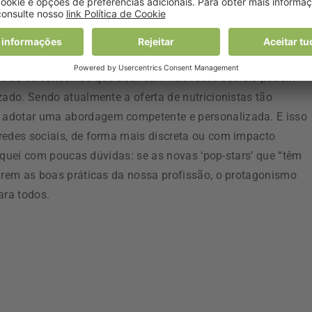
 com o atropelo das boas práticas ou ao arrepio do nosso
re se os conselhos que abundam nas redes sociais podem
zado. Sendo atualmente a oferta de nutricionistas tão
 adotar uma abordagem competente e personalizada. E isso
redes sociais, de forma mais discreta ou com impacto
 fiquei com poucas dúvidas: se as novas ‘pop-stars’ que “têm
uirem as boas práticas da nossa profissão, o protagonismo
ara todos.