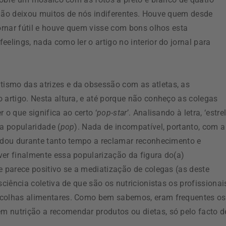
 não deixou muitos de nós indiferentes. Houve quem desde
tornar fútil e houve quem visse com bons olhos esta
elings, nada como ler o artigo no interior do jornal para
ismo das atrizes e da obsessão com as atletas, as
 artigo. Nesta altura, e até porque não conheço as colegas
 o que significa ao certo ‘
pop-star
’. Analisando à letra, ‘estre
ua popularidade (
pop
). Nada de incompatível, portanto, com a
andou durante tanto tempo a reclamar reconhecimento e
ver finalmente essa popularização da figura do(a)
e parece positivo se a mediatização de colegas (as deste
sciência coletiva de que são os nutricionistas os profissionai
scolhas alimentares. Como bem sabemos, eram frequentes os
 nutrição a recomendar produtos ou dietas, só pelo facto d