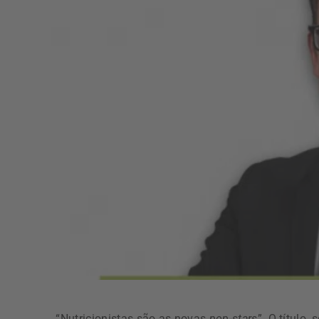
“Nutricionistas são as novas
pop-stars
”. O título