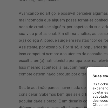
Avançando no artigo, é possível perceber alguma
me incomoda que alguém possa tornar-se conhecid
nada de errado se alguém, por aspetos da sua vi
sua vida profissional. Em última análise, as pess
o(a) colega A, porque surge em revistas “cor de ro
Assistente, por exemplo. Por si só, a popularidad
isso competirá sempre aos utentes da consulta esc
escolha um(a) nutricionista por aparecer na telev
Isso mesmo acontece, aliás, com muitas outras 
compre determinado produto por o ter visto na tel
Se até aqui não parece haver nada de errado em ser
considerar. Sabemos bem que se é difícil atingir u
popularidade a prazo. É um desafio constante, at
diferente, muitas vezes não é compatível com a ca