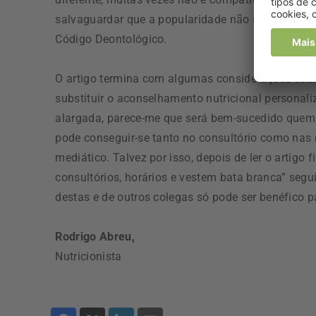
salvaguardar que a popularidade não se conquista
Código Deontológico.
O artigo termina com algumas considerações sob
substituir o aconselhamento nutricional personali
alargada, parece-me que será bem-sucedido quem
pode conseguir-se tanto no consultório como nas 
mediático. Talvez por isso, depois de ler o artigo
consultórios, horários e vestem bata branca” seg
destas e de outros colegas só pode ser benéfico p
Rodrigo Abreu,
Nutricionista