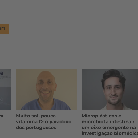
REU
ra
Muito sol, pouca
Microplásticos e
vitamina D: o paradoxo
microbiota intestinal:
dos portugueses
um eixo emergente na
investigação biomédic