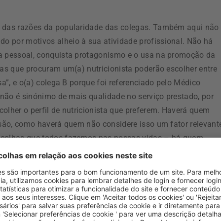
s das razões da popularidade das colegas. Também aqui não
o por motivos alheio à sua atividade profissional. Não há
da pessoal, conquista protagonismo e o usa na promoção da
oas que procuram um(a) nutricionista poderão escolher entre
sa”, e o(a) colega B porque foi referenciado pelo Médico
e não é sinónimo de mais qualidade no serviço prestado, por
olher o perfil de nutricionista que preferem. Haverá quem
isão, como haverá quem não considere isso um fator relevant
escolhas que todos fazemos nas nossas vidas – há quem
evisão e quem compre outros por razões diferentes.
 nutricionista e popular, há, no entanto, algo sério a
m certo patamar de notoriedade, mais difícil é manter a
é porque a pressão de apresentar algo novo ou ter um discurs
utela e prática baseada na evidência. É por isso importante