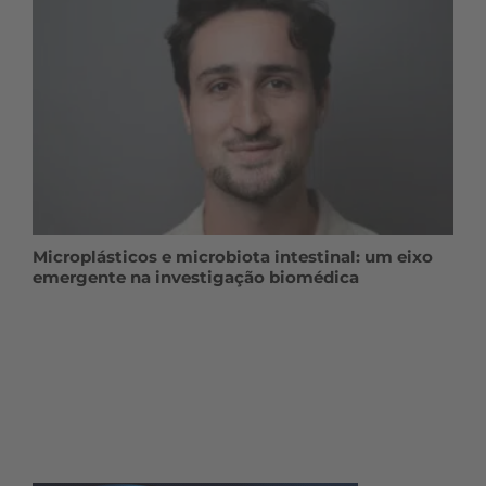
Microplásticos e microbiota intestinal: um eixo
emergente na investigação biomédica