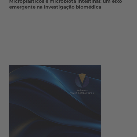
Microplásticos e microbiota intestinal: um eixo
emergente na investigação biomédica