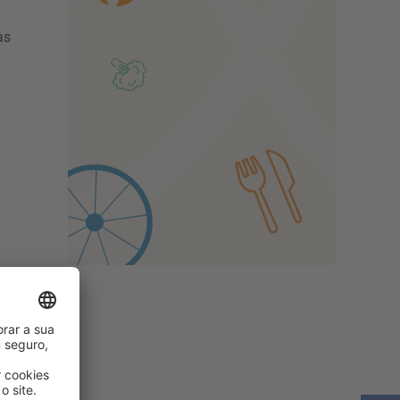
as
o
.