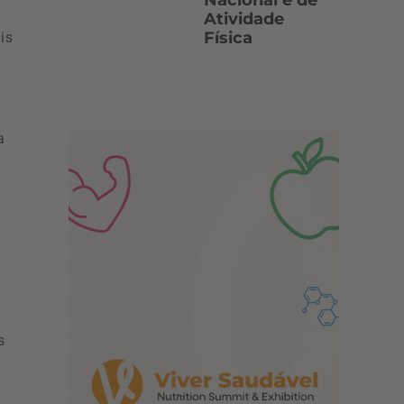
Nacional e de
Atividade
Física
is
a
s