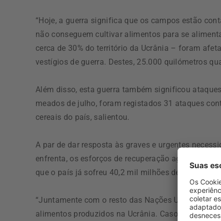
“Hoje, a guerra significa que os campos estão co
não conseguem cultivar alimentos para se alimen
cerca de 30% do território da Ucrânia – foram afe
vestígios de guerra. Destes, 25.000 quilómetros qu
Além disso, esta guerra também significou ataques 
meados de julho, foram registados 31 ataques cont
cereais do país, salientou.
A par de dar resposta às graves e urgentes neces
enfrenta, os esforços de recuperação agrícola não
que o país já sofreu 40,2 mil milhões de dólares (3
“Juntamente com o resto das Nações Unidas, o PAM
alimentos produzidos na Ucrânia. Caso contrário, nã