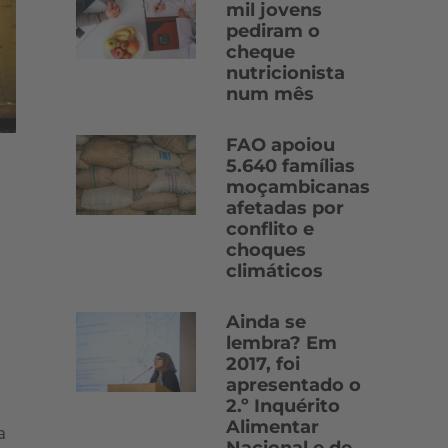
mil jovens
pediram o
cheque
nutricionista
num mês
FAO apoiou
5.640 famílias
moçambicanas
afetadas por
conflito e
choques
climáticos
Ainda se
lembra? Em
2017, foi
apresentado o
2.º Inquérito
Alimentar
a