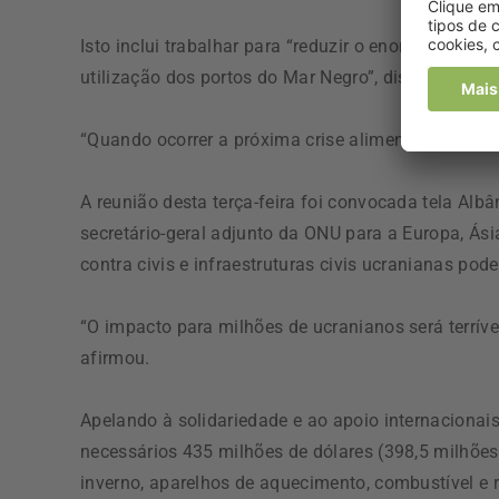
Isto inclui trabalhar para “reduzir o enorme aumen
utilização dos portos do Mar Negro”, disse.
“Quando ocorrer a próxima crise alimentar, o mundo
A reunião desta terça-feira foi convocada tela Albâ
secretário-geral adjunto da ONU para a Europa, Ási
contra civis e infraestruturas civis ucranianas po
“O impacto para milhões de ucranianos será terrív
afirmou.
Apelando à solidariedade e ao apoio internacionai
necessários 435 milhões de dólares (398,5 milhões
inverno, aparelhos de aquecimento, combustível e