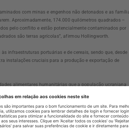
ntaminados com minas e engenhos não detonados e as famíli
tarem. Aproximadamente, 174.000 quilómetros quadrados –
tados pelo conflito e estão potencialmente contaminados por
adrados são terras agrícolas”, afirmou Hollingworth.
às infraestruturas portuárias e de cereais, sendo que, desde
ra instalações cruciais para a produção e exportação de
sidades alimentares humanitárias que a população ucraniana
 podem ser esquecidos, defendeu o diretor do PAM, apontand
6,8 mil milhões de euros) em danos e perdas no setor agrícola
 tem de trabalhar para garantir um mercado viável para os
o há incentivo para os agricultores cultivarem”, frisou.