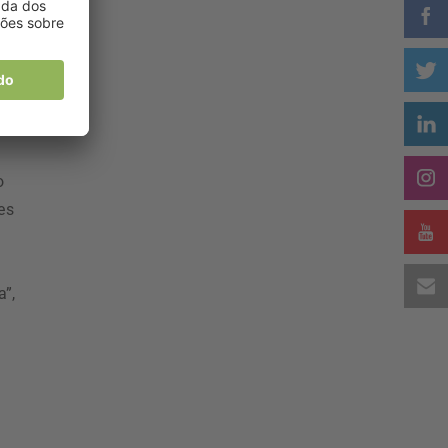
o
es
a”,