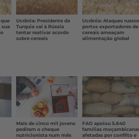
 que
Ucrânia: Presidente da
Ucrânia: Ataques russos
a sua
Turquia vai à Rússia
portos exportadores de
do
tentar reativar acordo
cereais ameaçam
sobre cereais
alimentação global
Mais de cinco mil jovens
FAO apoiou 5.640
pediram o cheque
famílias moçambicana
nutricionista num mês
afetadas por conflito e