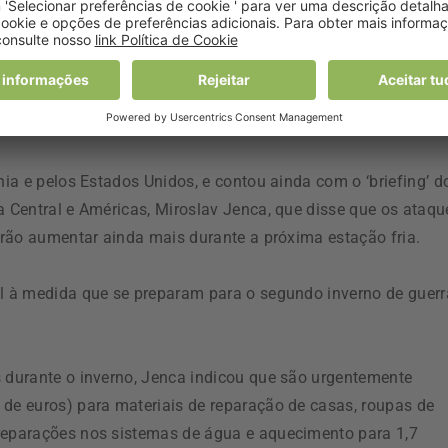
to dos custos logísticos criado por qualquer obstáculo à
 continuará a precisar da Ucrânia”, concluiu.
nia e pelos Estados Unidos, e contou ainda com o ‘briefing’ d
a Central e Américas, Miroslav Jenca, que disse que os ataqu
derão aumentar ainda mais durante a próxima estação fria.
el à medida que se preparam para o segundo inverno de guerr
s durante o inverno, Jenca indicou que são urgentemente
 de euros) para materiais de reparação de casas, roupas de
 reparações nos sistemas de água e aquecimento para 1,7