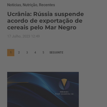
Notícias
,
Nutrição
,
Recentes
Ucrânia: Rússia suspende
acordo de exportação de
cereais pelo Mar Negro
17 Julho, 2023 12:49
P
1
2
3
4
5
SEGUINTE
a
g
i
n
a
ç
ã