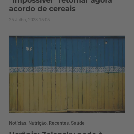
“impossível” retomar agora
acordo de cereais
25 Julho, 2023 15:05
Notícias
,
Nutrição
,
Recentes
,
Saúde