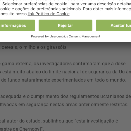
am razão e as culturas podem ser cultivadas em segurança n
 região de Zhytomyr, os investigadores desenvolveram um
íveis de contaminação e prever a absorção de substâncias
cereais, o milho e os girassóis.
o gama externa, os investigadores confirmaram que a dose
s está muito abaixo do limite nacional de segurança da Ucrân
ção de fundo naturalmente experimentados em todo o mundo.
 adequada e o cumprimento dos regulamentos ucranianos de
ltivadas em segurança nestas áreas anteriormente restritas.
al autor do estudo, sublinhou que “esta investigação é
astre de Chernobyl”.