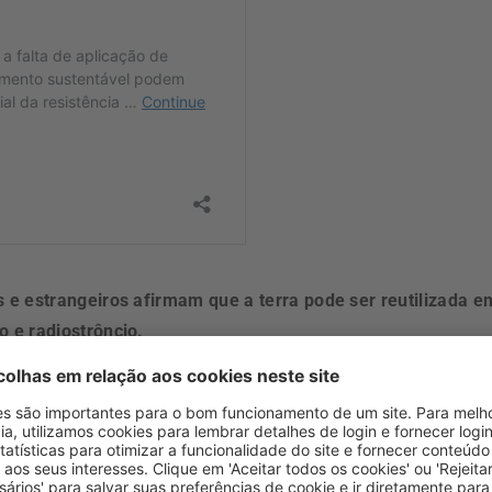
 e estrangeiros afirmam que a terra pode ser reutilizada e
 e radiostrôncio.
om que a terra permanecesse oficialmente abandonada. Isto
roblema por conta própria e de iniciarem uma produção não