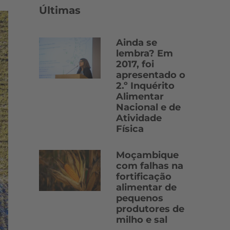
Últimas
Ainda se
lembra? Em
2017, foi
apresentado o
2.º Inquérito
Alimentar
Nacional e de
Atividade
Física
Moçambique
com falhas na
fortificação
alimentar de
pequenos
produtores de
milho e sal