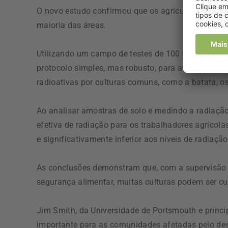
O novo estudo confirmou que os agricultores tinh
maioria das áreas.
Utilizando um campo de testes de 100 hectares na
protocolo simples, mas robusto, para avaliar os n
radioativas por culturas comuns, como a batata, os 
Ao analisar amostras de solo e medindo a radiaçã
efetiva de radiação para os trabalhadores agrícola
e significativamente inferior aos níveis de radia
As conclusões demonstram que, com a supervisão
segurança alimentar, muitas culturas podem ser cu
Jim Smith, da Universidade de Portsmouth e princip
importante para as comunidades afetadas pelo des