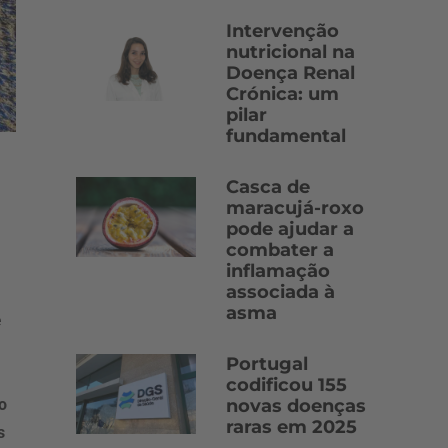
Intervenção
nutricional na
Doença Renal
Crónica: um
pilar
fundamental
Casca de
maracujá-roxo
pode ajudar a
combater a
inflamação
associada à
asma
e
Portugal
codificou 155
novas doenças
o
raras em 2025
s