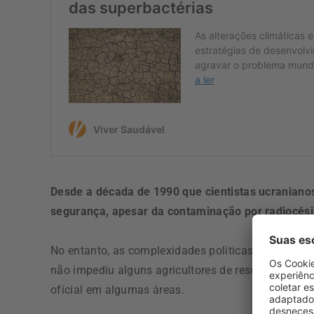
Desde a década de 1990 que cientistas ucranianos
segurança, apesar da contaminação por radiocésio
No entanto, as complexidades políticas fizeram c
não impediu alguns agricultores de resolverem o p
oficial em algumas áreas.