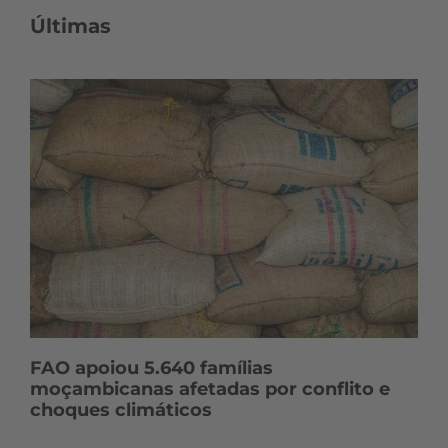
o
Últimas
n
t
e
ú
d
o
s
FAO apoiou 5.640 famílias
moçambicanas afetadas por conflito e
choques climáticos