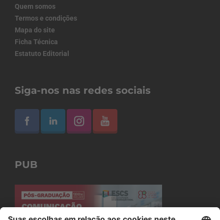
Quem somos
Termos e condições
Mapa do site
Ficha Técnica
Estatuto Editorial
Siga-nos nas redes sociais
PUB