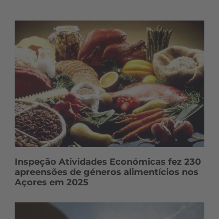
n
t
e
ú
d
o
s
Inspeção Atividades Económicas fez 230
apreensões de géneros alimentícios nos
Açores em 2025