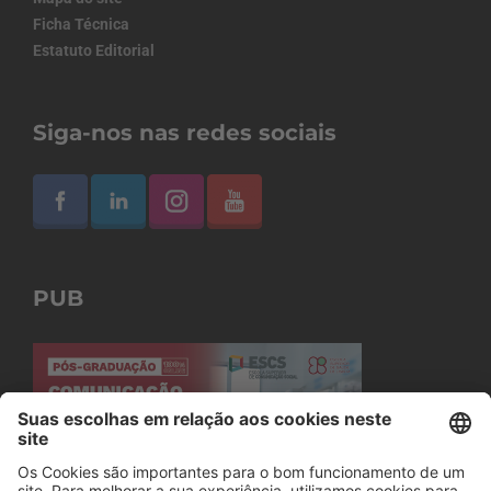
Ficha Técnica
Estatuto Editorial
Siga-nos nas redes sociais
PUB