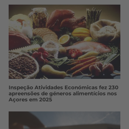
e
ú
d
o
s
Inspeção Atividades Económicas fez 230
apreensões de géneros alimentícios nos
Açores em 2025