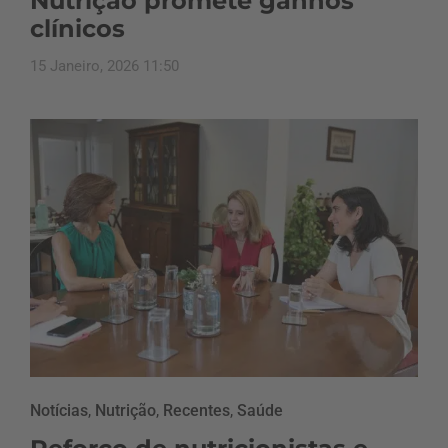
Nutrição promete ganhos
clínicos
15 Janeiro, 2026 11:50
Notícias
,
Nutrição
,
Recentes
,
Saúde