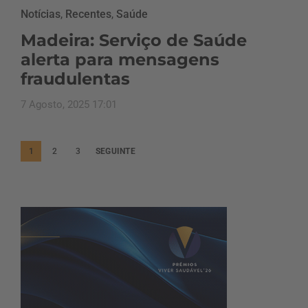
Notícias
,
Recentes
,
Saúde
Madeira: Serviço de Saúde
alerta para mensagens
fraudulentas
7 Agosto, 2025 17:01
P
1
2
3
SEGUINTE
a
g
i
n
a
ç
ã