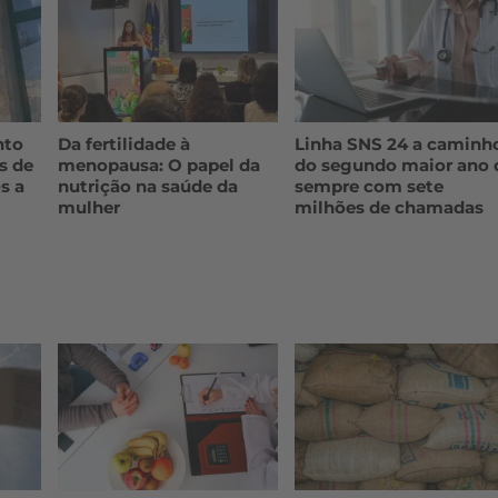
nto
Da fertilidade à
Linha SNS 24 a caminh
s de
menopausa: O papel da
do segundo maior ano 
s a
nutrição na saúde da
sempre com sete
mulher
milhões de chamadas