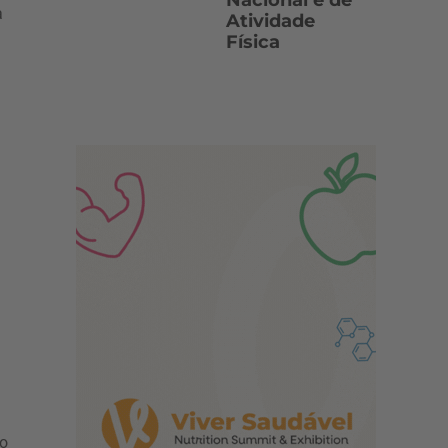
Nacional e de
a
Atividade
Física
to