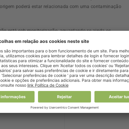
“a origem poderá estar relacionada com uma contaminação
ação está sob monitorização, aguardando-se ainda os
s doentes e às amostras alimentares recolhidas.
o surgimento de sintomas como vómitos ou diarreia recorr
ento.