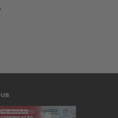
s
PUB