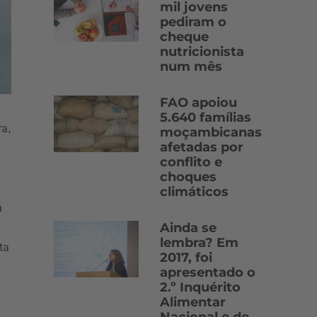
mil jovens
pediram o
cheque
nutricionista
num mês
FAO apoiou
5.640 famílias
ra,
moçambicanas
afetadas por
conflito e
choques
climáticos
a
Ainda se
lembra? Em
ita
2017, foi
apresentado o
2.º Inquérito
Alimentar