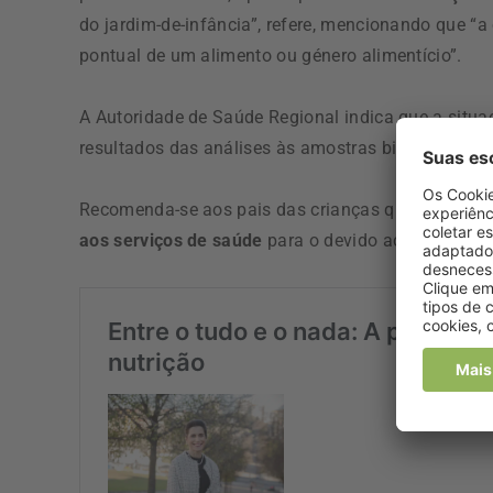
do jardim-de-infância”, refere, mencionando que 
pontual de um alimento ou género alimentício”.
A Autoridade de Saúde Regional indica que a situ
resultados das análises às amostras biológicas do
Recomenda-se aos pais das crianças que
perante 
aos serviços de saúde
para o devido acompanham