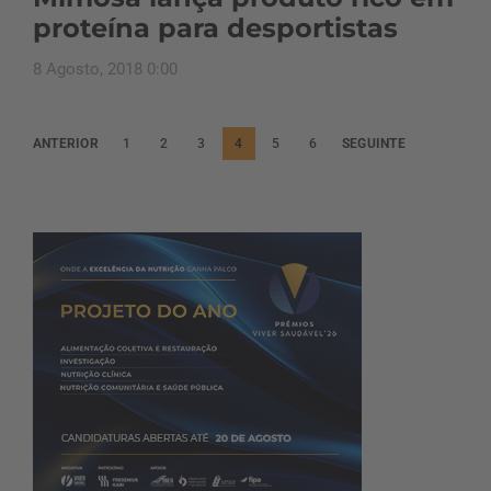
proteína para desportistas
8 Agosto, 2018 0:00
P
ANTERIOR
1
2
3
4
5
6
SEGUINTE
a
g
i
n
a
ç
ã
o
d
o