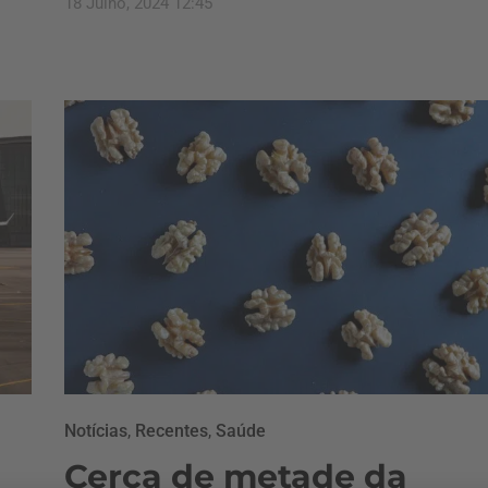
18 Julho, 2024 12:45
Notícias
,
Recentes
,
Saúde
Cerca de metade da