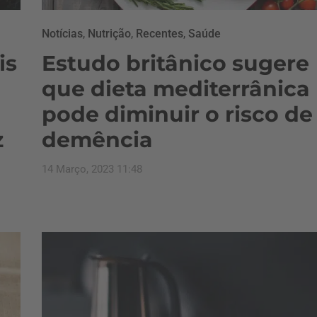
Notícias
,
Nutrição
,
Recentes
,
Saúde
is
Estudo britânico sugere
que dieta mediterrânica
pode diminuir o risco de
z
demência
14 Março, 2023 11:48