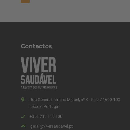
a
g
i
n
a
Contactos
ç
ã
o
d
o
s
Rua General Firmino Miguel, nº 3 - Piso 7 1600-100
c
Lisboa, Portugal
o
+351 218 110 100
n
geral@viversaudavel.pt