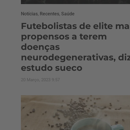
Notícias
,
Recentes
,
Saúde
Futebolistas de elite ma
propensos a terem
doenças
neurodegenerativas, di
estudo sueco
20 Março, 2023 9:57