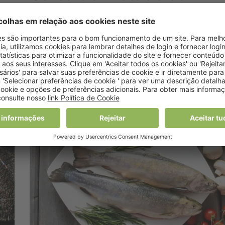
população mundial em
2021 tinha uma doença
o
neurológica
15 Março, 2024 9:39