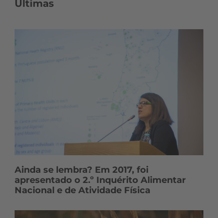
o
Últimas
n
t
e
ú
d
o
s
Ainda se lembra? Em 2017, foi
apresentado o 2.º Inquérito Alimentar
Nacional e de Atividade Física