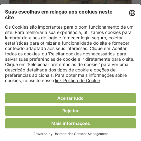
FAO apoiou 5.640 famílias
moçambicanas afetadas por conflito e
choques climáticos
Ainda se lembra? Em 2017, foi
apresentado o 2.º Inquérito Alimentar