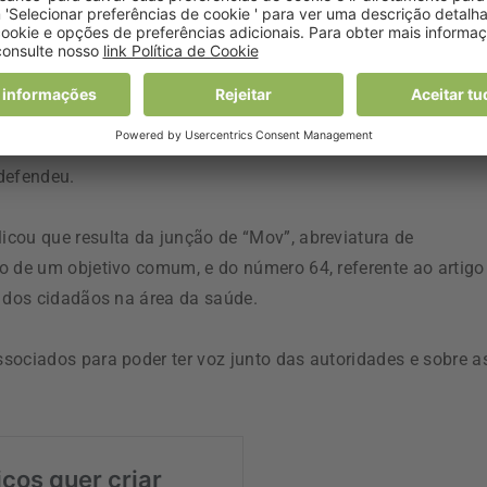
lificando que apenas “meia dúzia” de países asseguram
lmão, com equipas médicas de “elevadíssima qualidade”.
eger o Serviço Nacional de Saúde. Temos que ter um
s o Estado tem que promover mais a saúde, para que não
defendeu.
cou que resulta da junção de “Mov”, abreviatura de
o de um objetivo comum, e do número 64, referente ao artigo
s dos cidadãos na área da saúde.
sociados para poder ter voz junto das autoridades e sobre a