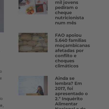
mil jovens
pediram o
cheque
nutricionista
num mês
FAO apoiou
5.640 famílias
moçambicanas
afetadas por
o
conflito e
choques
climáticos
ão
Ainda se
e
lembra? Em
2017, foi
apresentado o
2.º Inquérito
do
Alimentar
e,