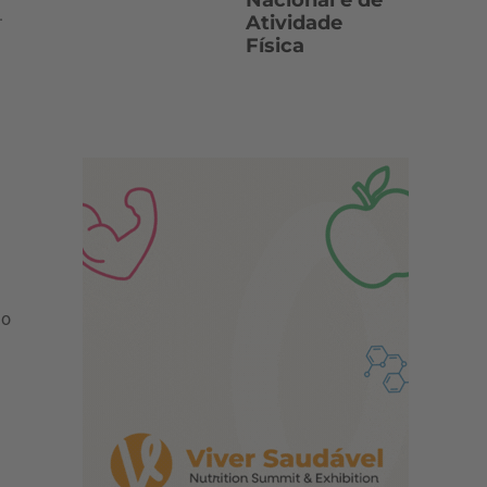
Nacional e de
.
Atividade
Física
mo