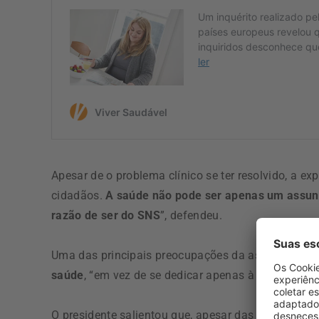
Apesar de o problema clínico se ter resolvido, a ex
cidadãos.
A saúde não pode ser apenas um assunt
razão de ser do SNS
”, defendeu.
Uma das principais preocupações da associação é
saúde
, “em vez de se dedicar apenas à gestão da 
O presidente salientou que, apesar das dificuldad