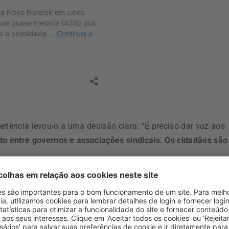
periência levou-o a uma decisão clara: “É preciso dar voz aos
o entre governos e associações sindicais. Os cidadãos são
 a necessidade de o Estado apostar mais na
promoção da
doença”.
es enfrentadas nos últimos anos, “Portugal tem um Serviço