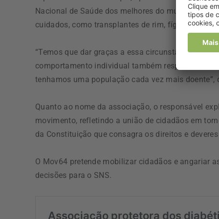
Nacional de Saúde dos melhores do mundo”, exemp
cuidados, como transplantes de rim, fígado ou pu
“Temos que dar graças a essa circunstância e prot
comportamento individual também responsável, ma
tenhamos uma população cada vez mais doente”, 
Quanto ao nome da associação, o responsável expli
movimento, refletindo a união de cidadãos em torn
da Constituição que consagra os direitos e devere
O Mov64 pretende mobilizar cidadãos e angariar as
decisões para o SNS.