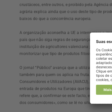
crustáceos, entre outros, e proibido pela Agência
agrária explica ainda que o uso deste tipo de prod
baixos do que a concorrência europeia.
A organização aconselha a UE a interromper a impo
país que não siga regras de segurança alimentar 
instituição de agricultores valenciana já confirm
monitorizar que tipo de produtos fitossanitários 
O jornal “Público” avança que a utilização desta
também para quem os aplica na fruta. Tanto a Un
Consumidores e Utilizadores (AVACU), entidade qu
entrada de produtos na Europa que tinham sido pr
refere que, a confirmar-se este facto, está-se «pe
dos consumidores», como se lê no site do “Observ