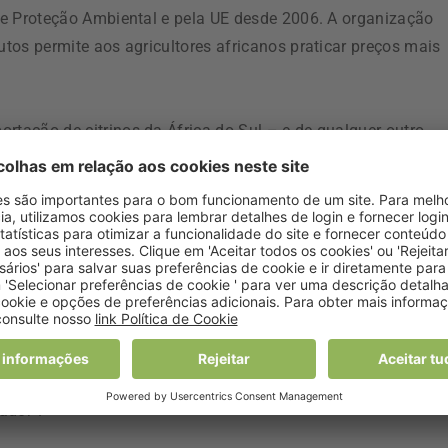
 de Proteção Ambiental e pela UE desde 2006. A organização
utos permite aos agricultores africanos praticar preços mais
rtação de citrinos da África do Sul – e de qualquer outro
– até que regularizem a situação. Em comunicado, a
ou que vai continuar a levar a cabo estudos semelhantes para
estão presentes nos alimentos.
s substâncias comporta riscos não só para quem os ingere, m
ió de Llauradors como a Associação Valenciana de
e solicitou o estudo, já manifestaram a sua preocupação pel
oibidos há vários anos. Já o eurodeputado Carlos Coelho
rante um caso grave de saúde alimentar e violação dos direito
ador”.