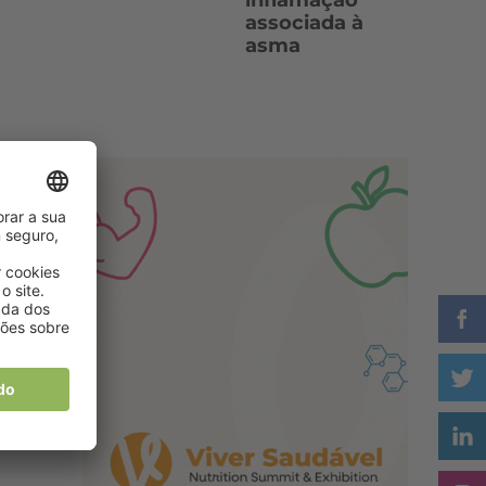
inflamação
associada à
asma
as
a
s