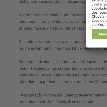
biológicas, socioculturais e de perceção do corpo e
No âmbito da escolha da prática desportiva, ficou
orientadas para «atividades leves», fundamentado 
do sexo masculino são dirigidos para atividades m
Os dados revelam que são os homens que apresent
mulheres têm uma linha mais ténue neste assunto
Em termos de idades, há uma maior frequência de 
menor frequência nas idades iguais ou abaixo de 
limitada de um estudante que está numa fase de 
abandono da prática desportiva antes dos 18 ano
«A adaptação à nova realidade pode levar mais tar
um aumento da frequência, lê-se no estudo.