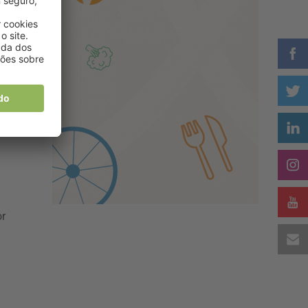
s
a
or