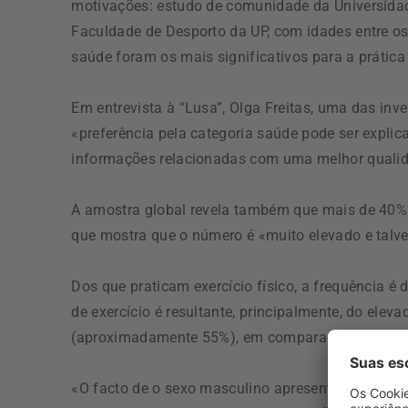
motivações: estudo de comunidade da Universidad
Faculdade de Desporto da UP, com idades entre os
saúde foram os mais significativos para a prática 
Em entrevista à “Lusa”, Olga Freitas, uma das inve
«preferência pela categoria saúde pode ser expli
informações relacionadas com uma melhor qualid
A amostra global revela também que mais de 40% do
que mostra que o número é «muito elevado e talve
Dos que praticam exercício físico, a frequência é
de exercício é resultante, principalmente, do ele
(aproximadamente 55%), em comparação com o gé
«O facto de o sexo masculino apresentar maiores 