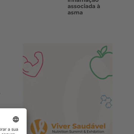
inflamação
associada à
asma
r