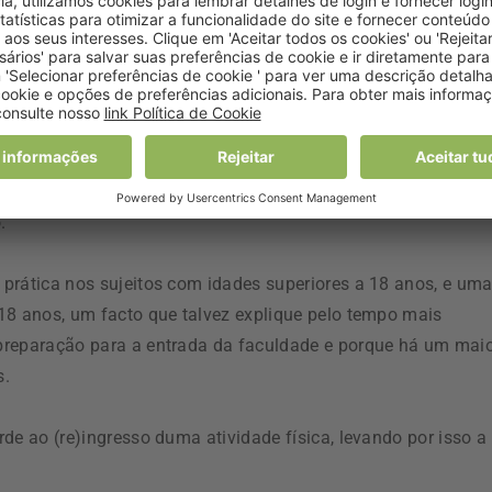
 atributos de género», lê-se no estudo.
-se a saber que os indivíduos do sexo feminino são mais
pela «fragilidade e delicadeza do corpo», e que os indivíduo
ais «vigorosas», com ideias de corpos «fortes e vigorosos».
am maior frequência na prática desportiva, enquanto as
.
prática nos sujeitos com idades superiores a 18 anos, e um
18 anos, um facto que talvez explique pelo tempo mais
preparação para a entrada da faculdade e porque há um mai
s.
de ao (re)ingresso duma atividade física, levando por isso a