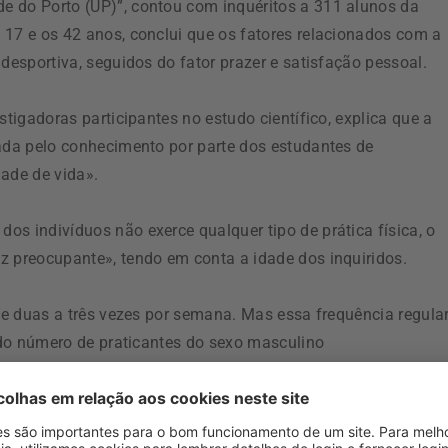
e do Porto (UP)”, contou com inquéritos a 311 alunos da
 17 e os 42 anos, conclui que os fatores relacionados com a
desportiva, seguidos do fator prazer e satisfação pessoal.
stigadoras participantes no estudo científico, explica que a
cada pelo conhecimento por parte dos estudantes de
ade de vida».
s indivíduos não exerce qualquer tipo de prática física, o
z preocupante», tendo em conta a idade dos inquiridos.
 de duas a três vezes por semana. Mas essa frequência regula
vado número de praticantes do sexo masculino
nero feminino (34%).
níveis de frequência podem ser explicados pelas diferenças