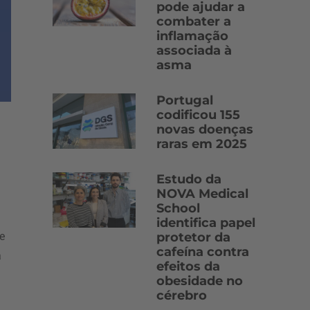
pode ajudar a
combater a
inflamação
associada à
asma
Portugal
codificou 155
novas doenças
raras em 2025
Estudo da
NOVA Medical
School
identifica papel
e
protetor da
cafeína contra
a
efeitos da
obesidade no
cérebro