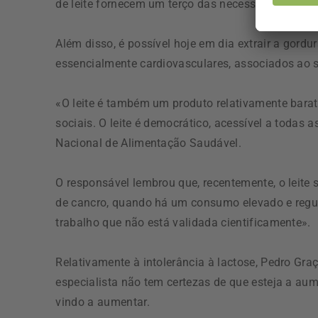
de leite fornecem um terço das necessidades diár
Além disso, é possível hoje em dia extrair a gordur
essencialmente cardiovasculares, associados ao
«O leite é também um produto relativamente barat
sociais. O leite é democrático, acessível a todas
Nacional de Alimentação Saudável.
O responsável lembrou que, recentemente, o leite 
de cancro, quando há um consumo elevado e regul
trabalho que não está validada cientificamente».
Relativamente à intolerância à lactose, Pedro Gra
especialista não tem certezas de que esteja a aum
vindo a aumentar.