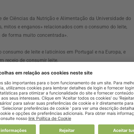
 de Ciências da Nutrição e Alimentação da Universidade do
s, mitos e enganos» relacionados com o consumo do leite,
es de forma muito concentrada».
 consumo de leite e laticínios em Portugal e na Europa, e
m receio de consumir leite.
râncias, o ambiente, com o impacto que as vacas têm no
eito de estufa, e os direitos dos animais, com as condições
rque, do ponto de vista alimentar, é um «excelente alimento»
ação para diversos fins culinários, e, do ponto de vista
is de elevada qualidade e baixo valor energético – «dois copo