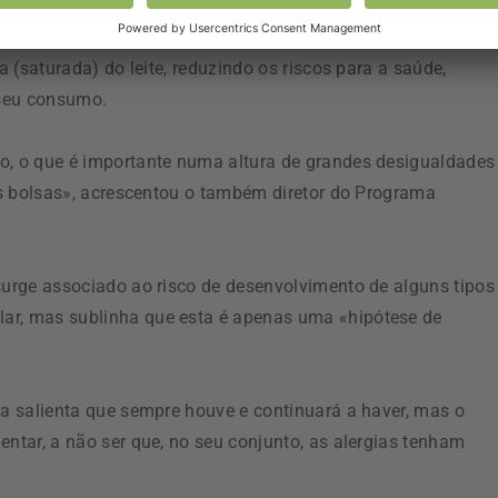
ias de uma pessoa».
a (saturada) do leite, reduzindo os riscos para a saúde,
 seu consumo.
o, o que é importante numa altura de grandes desigualdades
 as bolsas», acrescentou o também diretor do Programa
surge associado ao risco de desenvolvimento de alguns tipos
ar, mas sublinha que esta é apenas uma «hipótese de
ça salienta que sempre houve e continuará a haver, mas o
entar, a não ser que, no seu conjunto, as alergias tenham