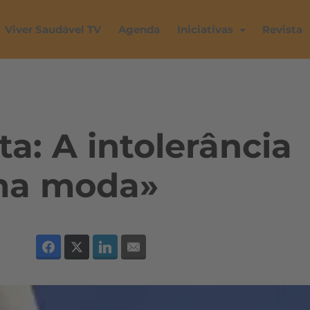
Viver Saudável TV
Agenda
Iniciativas
Revista
a: A intolerância
uma moda»