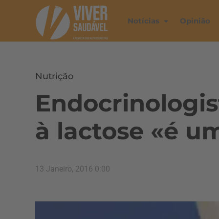
Notícias
Opinião
Nutrição
Endocrinologist
à lactose «é 
13 Janeiro, 2016 0:00