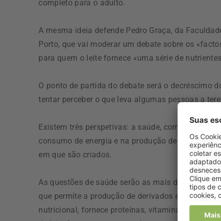
completo para o adulto.
A mesma ideia defende Pedro Graça, da Faculdade
Porto, que vai moderar um debate sobre os «facto
para quem o leite fornece «uma série de nutrient
O ponto de partida do debate será o decréscimo do
tentar perceber o que leva algumas pessoas a tere
Existem três perspetivas: a saúde, com as intole
consumo de energia e na produção de gases com ef
em que são criados.
As questões de saúde serão as mais discutidas, po
que permite a produção de derivados e a sua utiliz
nutricional, fornece proteínas, vitaminas e minera