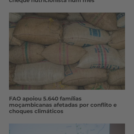
cheque nutricionista num mês
FAO apoiou 5.640 famílias
moçambicanas afetadas por conflito e
choques climáticos