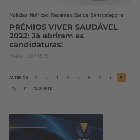
Notícias
,
Nutrição
,
Recentes
,
Saúde
,
Sem categoria
PRÉMIOS VIVER SAUDÁVEL
2022: Já abriram as
candidaturas!
2 Maio, 2022 15:20
P
ANTERIOR
1
…
3
4
5
6
7
8
9
a
10
11
SEGUINTE
g
i
n
a
ç