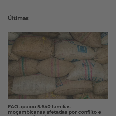
c
o
n
Últimas
t
e
ú
d
o
s
FAO apoiou 5.640 famílias
moçambicanas afetadas por conflito e