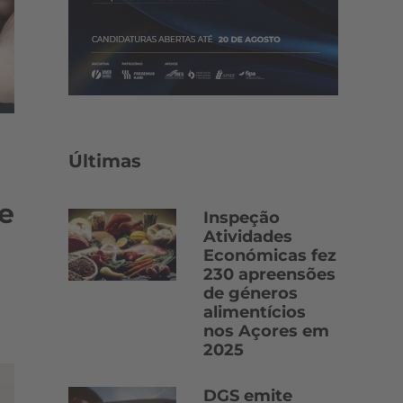
Últimas
e
Inspeção
Atividades
Económicas fez
230 apreensões
de géneros
alimentícios
nos Açores em
2025
DGS emite