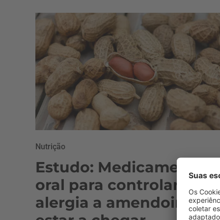
Nutrição
Estudo: Medicamento
oral para controlar
alergia a amendoim po