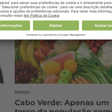
alergia à proteína
19 Novembro, 2018 0:00
Nutrição
Cabo Verde: Apenas um
terço da população com