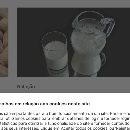
Nutrição
OE2019: PS propõe
comparticipação nos
de
leites para crianças com