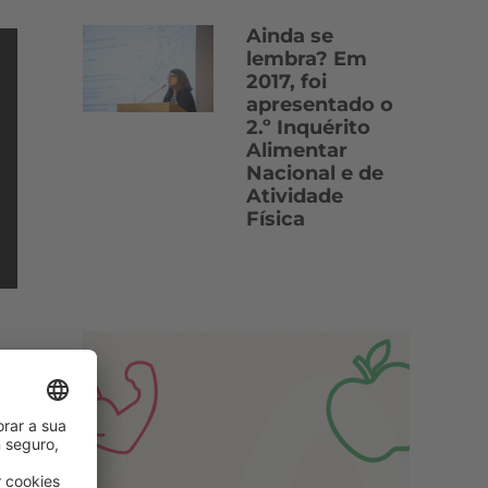
Ainda se
lembra? Em
2017, foi
apresentado o
2.º Inquérito
Alimentar
Nacional e de
Atividade
Física