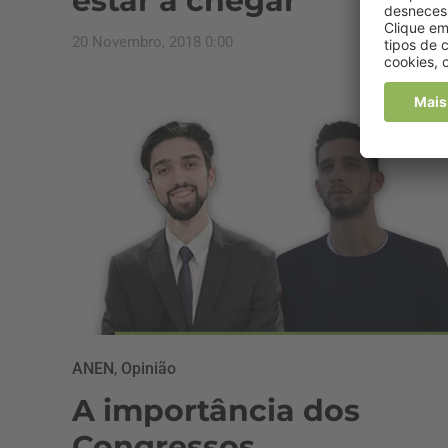
estar a chegar
20 Novembro, 2018 0:00
ANEN
,
Opinião
A importância dos
Congressos