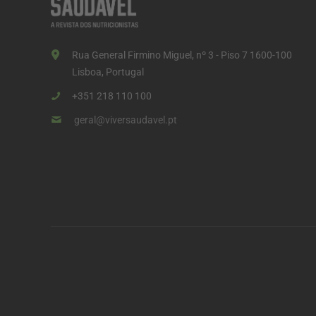
d
o
s
Rua General Firmino Miguel, nº 3 - Piso 7 1600-100
c
Lisboa, Portugal
o
+351 218 110 100
n
geral@viversaudavel.pt
t
e
ú
d
o
s