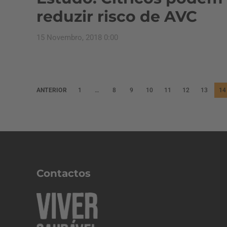
reduzir risco de AVC
15 Novembro, 2018 0:00
P
ANTERIOR
1
…
8
9
10
11
12
13
14
a
g
i
n
a
Contactos
ç
ã
o