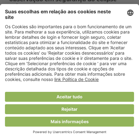
solar
Mais de cinco mil jovens pediram o
cheque nutricionista num mês