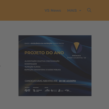
VS News
MAIS
e