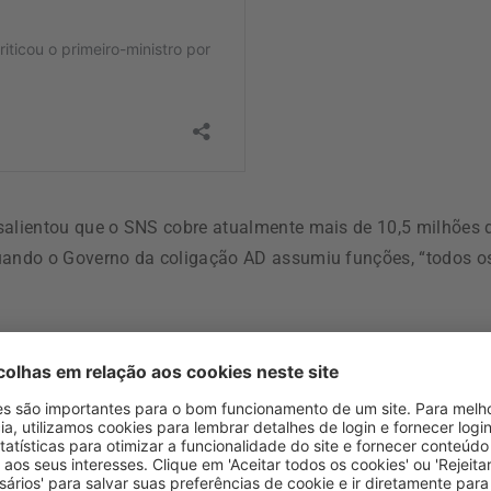
salientou que o SNS cobre atualmente mais de 10,5 milhões 
quando o Governo da coligação AD assumiu funções, “todos o
camente repetido por causa de haver situações em que a
lmente, comparando com períodos homólogos, era esperada”,
 primeiros dois meses de 2026, que a ministra reconheceu te