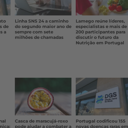
nto
Linha SNS 24 a caminho
Lamego reúne líderes,
s de
do segundo maior ano de
especialistas e mais de
s a
sempre com sete
200 participantes para
milhões de chamadas
discutir o futuro da
Nutrição em Portugal
nal
Casca de maracujá-roxo
Portugal codificou 155
nica:
pode ajudar a combater a
novas doenças raras e