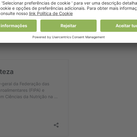
as consultas, mas que considerou serem recuperáveis no rest
o de gripe, mas também ao “inverno rigoroso”, alegando que 
 devido aos internamentos complexos e demorados que