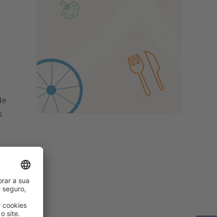
de
s
r