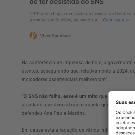
Na conferência de imprensa de hoje, a governante 
utentes, assegurando que, relativamente a 2024, 
indicadores assistenciais melhoraram”.
“
O SNS não falha, esse é um mito
que é sistemati
atividade assistencial não é aquela que, eventua
defendeu Ana Paula Martins.
Em causa está a redução de vários indicadores nos