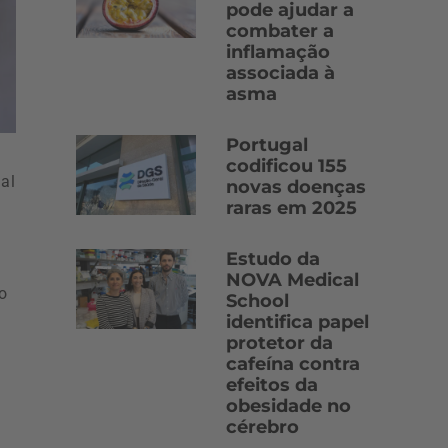
pode ajudar a
combater a
inflamação
associada à
asma
Portugal
codificou 155
al
novas doenças
raras em 2025
Estudo da
NOVA Medical
o
School
identifica papel
protetor da
cafeína contra
efeitos da
obesidade no
,
cérebro