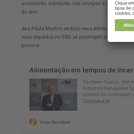
acontecido, sobretudo, nas cirurgias e nas primeir
do ano.
Ana Paula Martins atribuiu essa diminuição ao pic
seus impactos no SNS se prolongam por semanas,
provoca.