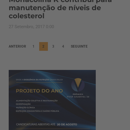
manutenção de níveis de
colesterol
27 Setembro, 2017 0:00
P
ANTERIOR
1
2
3
4
SEGUINTE
a
g
i
n
a
ç
ã
o
d